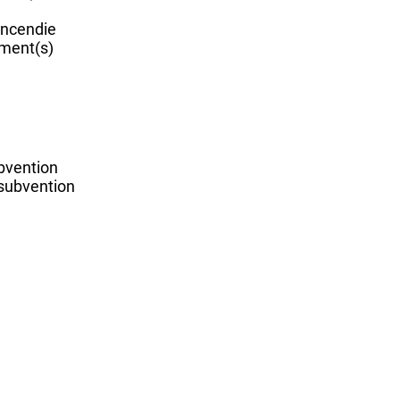
incendie
ement(s)
ubvention
 subvention