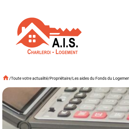
Aller
au
contenu
/
Toute votre actualité
/
Propriétaire
/
Les aides du Fonds du Logeme