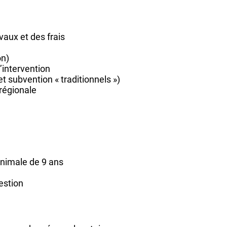
aux et des frais
on)
’intervention
 subvention « traditionnels »)
 régionale
inimale de 9 ans
estion