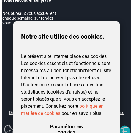
Nous rencontrer sur place
Nos bureaux vous accueillent
chaque semaine, sur rendez-
vous.
Notre site utilise des cookies.
Le présent site internet place des cookies.
Les cookies essentiels et fonctionnels sont
nécessaires au bon fonctionnement du site
Internet et ne peuvent pas être refusés.
D’autres cookies sont utilisés à des fins
statistiques (cookies d’analyse) et ne
seront placés que si vous en acceptez le
©
2026
AIS Charleroi Logement. Tous droits réservés.
placement. Consultez notre
politique en
Disclaimer
Déclaration d’accessibilité
Politique de confidentialité
matière de cookies
pour en savoir plus.
Cookies
Plan du site
Modifier
Paramétrer les
Fidelo
mes
cookies