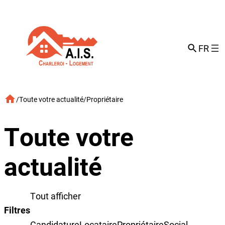
Aller
au
contenu
FR
/
Toute votre actualité
/
Propriétaire
Toute votre
actualité
Tout afficher
Filtres
Candidature
Locataire
Propriétaire
Social