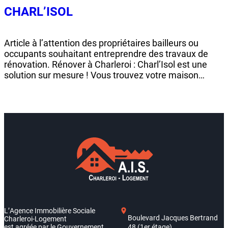
CHARL’ISOL
Article à l’attention des propriétaires bailleurs ou
occupants souhaitant entreprendre des travaux de
rénovation. Rénover à Charleroi : Charl’Isol est une
solution sur mesure ! Vous trouvez votre maison
gourmande en énergie ? Vous n’êtes pas seul. Entre le
bâti vieillissant et les prix de l’énergie qui s’envolent, la
Ville de Charleroi a lancé une…
L’Agence Immobilière Sociale
Boulevard Jacques Bertrand
Charleroi-Logement
est agréée par le Gouvernement
48 (1er étage)