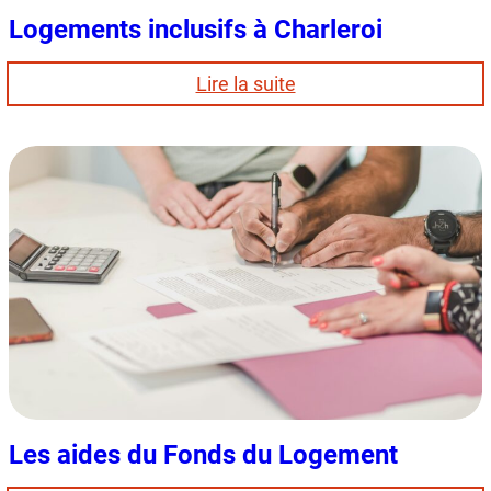
Logements inclusifs à Charleroi
:
Lire la suite
Logements
inclusifs
à
Charleroi
Les aides du Fonds du Logement