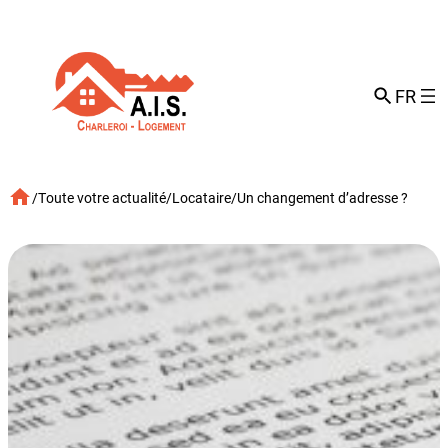
Aller
au
contenu
FR
/
Toute votre actualité
/
Locataire
/
Un changement d’adresse ?