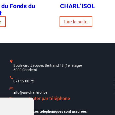
 du Fonds du
CHARL’ISOL
t
:
:
e
Lire la suite
Les
CHARL’ISOL
aides
du
Fonds
du
Logement
Boulevard Jacques Bertrand 48 (1er étage)
6000 Charleroi
071 32 00 72
info@ais-charleroi.be
Nous contacter par téléphone
Nos permanences téléphoniques sont assurées :