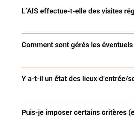
Présentation du logement au servi
L’AIS effectue-t-elle des visites r
Constitution d’une liste de candi
locataires ;
Comité d’attribution : Le 15 de 
Oui, généralement 1 à 2 fois par an, plus en cas
Comment sont gérés les éventuel
La remise en état à la fin du mandat de gestion
À la sortie du locataire, un état des lieux de so
Y a-t-il un état des lieux d’entrée/so
Les dégâts locatifs sont imputés au locataire, le
Oui, un état des lieux d’entrée et de sorties est 
Puis-je imposer certains critères (
Vous ne choisissez pas le profil du locataire, ce