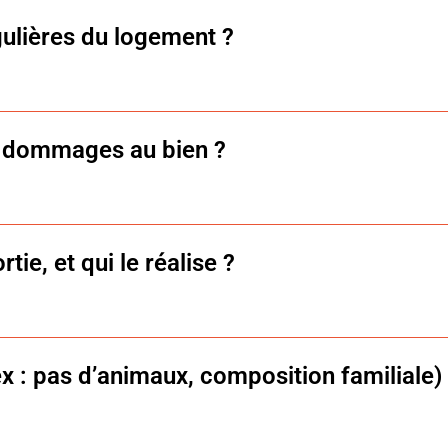
ce social ;
égulières du logement ?
dats locataires, enquêtes sociales pour chaque candidat c
chaque mois, un comité spécifique désigne un bénéficiair
 de souci.
s dommages au bien ?
 compte tenu de l’usure normale et de la vétusté.
rtie est réalisé et comparé avec l’état des lieux d’entrée 
rtie, et qui le réalise ?
s interventions concernant la structure du bien restent la
réalisée par le service technique de l’AIS.
ex : pas d’animaux, composition familiale)
pendant :