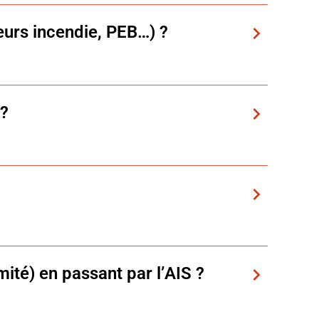
teurs incendie, PEB…) ?
 ?
le calculée en fonction des revenus des
pte immobilier après la première année échue,
licable.
mité) en passant par l’AIS ?