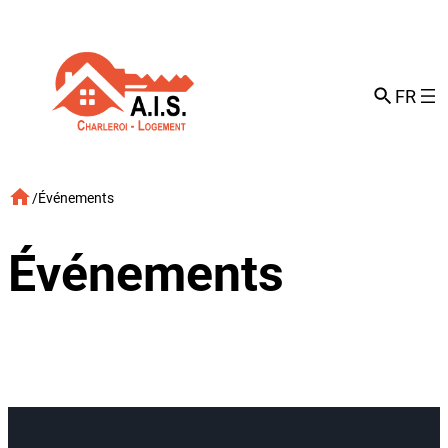
Aller
au
contenu
FR
/
Événements
Événements